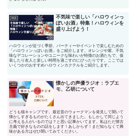
不気味で楽しい「ハロウィンっ
雑談
ぽいお酒」特集！ハロウィンを
盛り上げよう！
ハロウィンが近づく季節、パーティーやイベントで楽しむための
「ハロウィンっぽいお酒」をご紹介します。オレンジや紫、不気
味なデコレーションやユニークな味わいが特徴のお酒たちで、仮
装したり友人と楽しい時間を過ごすのにぴったりです。ここでは
いくつかのおすすめハロウィンカクテルをご紹介します。
懐かしの声優ラジオ：ラブエ
雑談
モ、乙研について
どうも猫キャンプです。最近昔のウォークマンを発見して聞いて
懐かしすぎるものがたくさん出てきました。もしかして同じよう
に考える人がいるのでは？と思い記事かいてます。私はただ懐古
主義で好きなものの話をします！あしからず！まだ知らなくて興
味がある方はぜひ聞いてみてください。