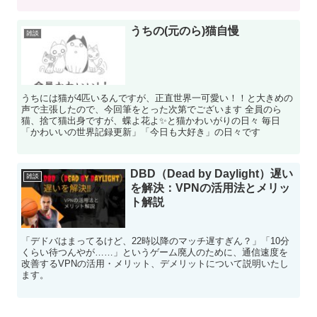
うちの(元のら)猫自慢
雑談
うちには猫が4匹いるんですが、正直世界一可愛い！！と大きめの
声で主張したので、今回筆をとった次第でございます 全員のら
猫、捨て猫出身ですが、蝶よ花よ✨と猫かわいがりの日々 毎日
「かわいいの世界記録更新」「今日も大好き」の日々です
DBD（Dead by Daylight）遅い
雑談
を解決：VPNの活用法とメリッ
ト解説
「デドバはまってるけど、22時以降のマッチ遅すぎん？」「10分
くらい待つんやが……」というゲーム廃人のために、通信速度を
改善するVPNの活用・メリット、デメリットについて説明いたし
ます。