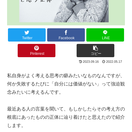
Twitter
Facebook
LINE
Pinterest
コピー
2023.09.16
2022.05.17
私自身がよく考える思考の癖みたいなものなんですが、
何か失敗するたびに「自分には価値がない」って強迫観
念みたいに考えるんです。
最近ある人の言葉を聞いて、もしかしたらその考え方の
根底にあったものの正体に辿り着けたと思えたので紹介
します。