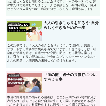
とが難しくなると感じることがあります。日々のルーティンが家
の中だけで完結してしまうと、人と会話しない時間が増え、自分
がどういう人間なのか、途端に分からなくなる瞬間もあります。
大人の引きこもりを知ろう: 自分
生きづらさ
らしく生きるための一歩
この記事では、「大人の引きこもり」について理解し、共感し、
サポートする重要性に焦点を当てています。引きこもりとは、社
会的な活動を避け、自宅や狭い空間に閉じこもる状態を指しま
す。引きこもりの理由には、社会的なプレッシャーやメンタルヘ
ルスの問題、人間関係の困難などが挙げられます。
『血の轍』親子の共依存につい
オススメ本
て考える事
本当に押見先生の描かれる漫画は、どこか人間の深い闇の部分が
表現され、読んでると自分自身の中にある闇に気付かされる恐ろ
しさがあります。核家族化すすむ現代で、よく聞く言葉になって