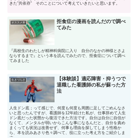
きた”共依存” そのことについて考えていきたいと思います。
拒食症の漫画を読んだので調べ
オススメ本
てみた
『高校生のわたしが精神科病院に入り 自分のなかの神様とさよ
ならするまで』という本を読んでみたので、拒食症について調べ
てみました
【体験談】適応障害・抑うつで
生きづらさ
退職した看護師の私が蘇った方
法
人生ドン底；って感じで、何度も何度も周囲に足してごめんなさ
いと思ったんですが、看護師を12年続けた私が、仕事辞めて人生
ドン底だった状態から復活できた方法です。自分は自分に自信が
なくて、メンタルが弱いからこんな事になるんだと、自分を責め
まくっても状況は改善せず、何事も理由を探してしまう性格か
ら、本を読みあさり色々調べて、役に立った考え方をご紹介しま
す