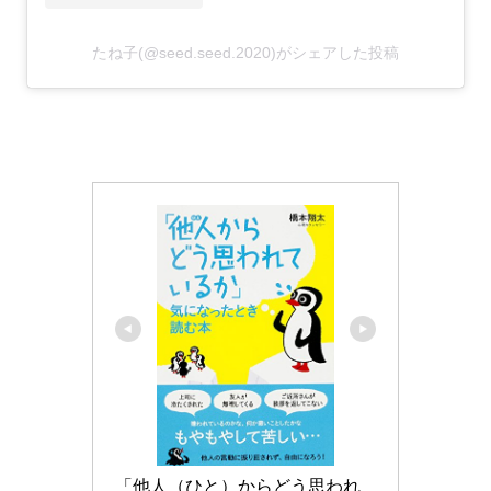
たね子(@seed.seed.2020)がシェアした投稿
「他人（ひと）からどう思われ