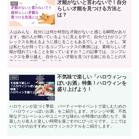
才能がないと言わないで！自分
雑談
らしい才能を見つける方法と
は？
人はみんな、自分には何か特別な才能がないと感じる瞬間があり
ます。他の人が輝いているように見える中で、自分だけがコンプ
レックスを抱えるように感じることもあるでしょう。しかし、実
は私たちが持っているコンプレックスの裏側には、素晴らしい才
能が隠れていることを知っていますか？この記事では、コンプレ
ックスを乗り越え、自分らしい才能を見つける旅に出ることの大
切さについて探っていきます。
不気味で楽しい「ハロウィンっ
雑談
ぽいお酒」特集！ハロウィンを
盛り上げよう！
ハロウィンが近づく季節、パーティーやイベントで楽しむための
「ハロウィンっぽいお酒」をご紹介します。オレンジや紫、不気
味なデコレーションやユニークな味わいが特徴のお酒たちで、仮
装したり友人と楽しい時間を過ごすのにぴったりです。ここでは
いくつかのおすすめハロウィンカクテルをご紹介します。