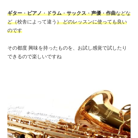
ギター
・
ピアノ
・
ドラム
・
サックス
・
声優
・
作曲
などな
ど（
校舎によって違う
） どのレッスンに使っても良い
のです
その都度 興味を持ったものを、お試し感覚で試したり
できるので楽しいですね