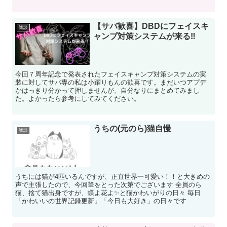
【サバ歓喜】DBDにフェイスキ
雑談
ャンプ対策システムが来る‼︎
今回７周年記念で発表されたフェイスキャンプ対策システムの実
装に対してサバ専の私は小躍りもんの歓喜です。まだいつアプデ
かはっきり分かって押しませんが、自分なりにまとめてみまし
た。よかったら参考にしてみてください。
うちの(元のら)猫自慢
雑談
うちには猫が4匹いるんですが、正直世界一可愛い！！と大きめの
声で主張したので、今回筆をとった次第でございます 全員のら
猫、捨て猫出身ですが、蝶よ花よ✨と猫かわいがりの日々 毎日
「かわいいの世界記録更新」「今日も大好き」の日々です